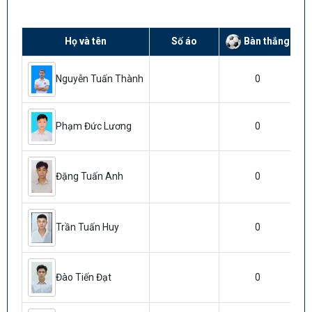
Bàn thắng
Họ và tên
Số áo
0
Nguyễn Tuấn Thành
0
Phạm Đức Lương
0
Đặng Tuấn Anh
0
Trần Tuấn Huy
0
Đào Tiến Đạt