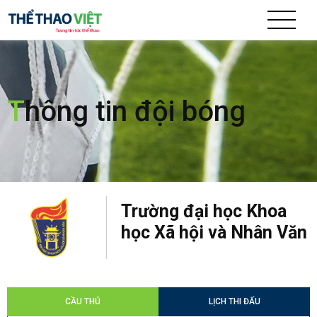
T
hông tin đội bóng
Trường đại học Khoa
học Xã hội và Nhân Văn
CẦU THỦ
LỊCH THI ĐẤU