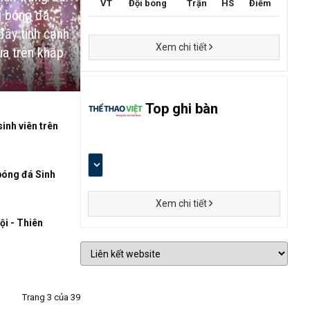
VT
Đội bóng
Trận
HS
Điểm
g bóng đá
đầy tính cạnh
Xem chi tiết
ua trên khắp
Top ghi bàn
inh viên trên
bóng đá Sinh
Xem chi tiết
ội - Thiên
Trang 3 của 39