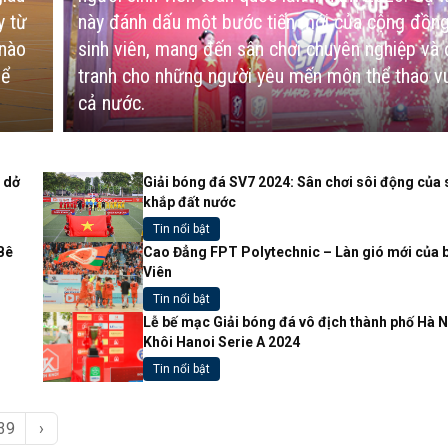
y từ
này đánh dấu một bước tiến mới của cộng đồn
 nào
sinh viên, mang đến sân chơi chuyên nghiệp và 
hể
tranh cho những người yêu mến môn thể thao v
cả nước.
g dở
Giải bóng đá SV7 2024: Sân chơi sôi động của s
khắp đất nước
Tin nổi bật
Bê
Cao Đẳng FPT Polytechnic – Làn gió mới của 
Viên
Tin nổi bật
Lễ bế mạc Giải bóng đá vô địch thành phố Hà N
Khôi Hanoi Serie A 2024
Tin nổi bật
39
›