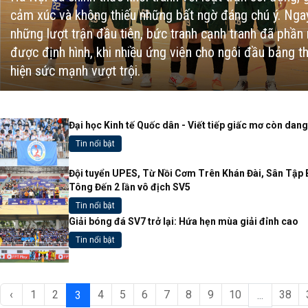
cảm xúc và không thiếu những bất ngờ đáng chú ý. Nga
những lượt trận đầu tiên, bức tranh cạnh tranh đã phần
được định hình, khi nhiều ứng viên cho ngôi đầu bảng t
hiện sức mạnh vượt trội.
Đại học Kinh tế Quốc dân - Viết tiếp giấc mơ còn dan
Tin nổi bật
Đội tuyển UPES, Từ Nồi Cơm Trên Khán Đài, Sân Tập 
Tông Đến 2 lần vô địch SV5
Tin nổi bật
Giải bóng đá SV7 trở lại: Hứa hẹn mùa giải đỉnh cao
Tin nổi bật
‹
1
2
4
5
6
7
8
9
10
38
3
...