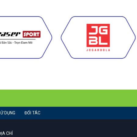
SỬ DỤNG
ĐỐI TÁC
ĐỊA CHỈ