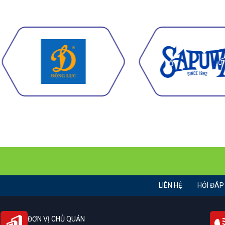
LIÊN HỆ
HỎI ĐÁP
ĐƠN VỊ CHỦ QUẢN