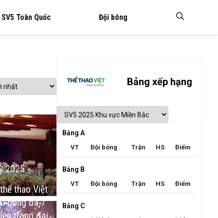
SV5 Toàn Quốc
Đội bóng
Bảng xếp hạng
Bảng A
VT
VT
Đội bóng
Đội bóng
Trận
Trận
HS
HS
Điểm
Điểm
VT
Đội bóng
Trận
HS
Điểm
ỳ 2025 -
Bảng B
VT
VT
Đội bóng
Đội bóng
Trận
Trận
HS
HS
Điểm
Điểm
VT
Đội bóng
Trận
HS
Điểm
thể thao Việt
ải bóng đá 7
Bảng C
iện trọng đại
VT
Đội bóng
Trận
HS
Điểm