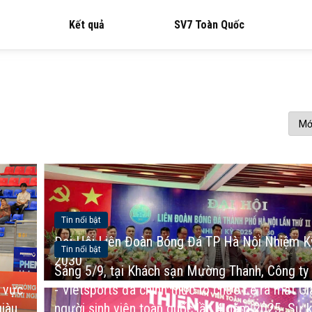
Kết quả
SV7 Toàn Quốc
Tin nổi bật
Đại Hội Liên Đoàn Bóng Đá TP Hà Nội Nhiệm K
Tin nổi bật
2030
Sáng 5/9, tại Khách sạn Mường Thanh, Công ty 
u vực
- Vietsports đã chính thức tổ chức Lễ ra mắt Gi
giàu
người sinh viên toàn quốc lần 4 năm 2025. Sự k