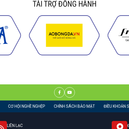
TÀI TRỢ ĐỒNG HÀNH
CƠ HỘI NGHỀ NGHỆP
CHÍNH SÁCH BẢO MẬT
ĐIỀU KHOẢN 
LIÊN LẠC