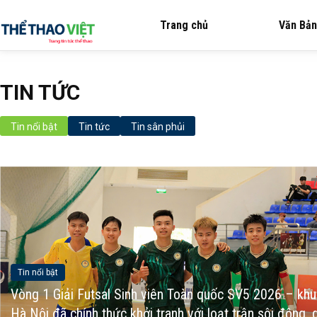
Trang chủ
Văn Bản
TIN TỨC
Tin nổi bật
Tin tức
Tin sân phủi
Tin nổi bật
Vòng 1 Giải Futsal Sinh viên Toàn quốc SV5 2026 – kh
Hà Nội đã chính thức khởi tranh với loạt trận sôi động, 